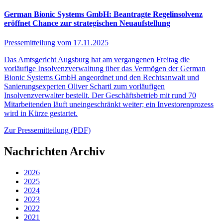
German Bionic Systems GmbH: Beantragte Regelinsolvenz
eröffnet Chance zur strategischen Neuaufstellung
Pressemitteilung vom
17.11.2025
Das Amtsgericht Augsburg hat am vergangenen Freitag die
vorläufige Insolvenzverwaltung über das Vermögen der German
Bionic Systems GmbH angeordnet und den Rechtsanwalt und
Sanierungsexperten Oliver Schartl zum vorläufigen
Insolvenzverwalter bestellt. Der Geschäftsbetrieb mit rund 70
Mitarbeitenden läuft uneingeschränkt weiter; ein Investorenprozess
wird in Kürze gestartet.
Zur Pressemitteilung (PDF)
Nachrichten Archiv
2026
2025
2024
2023
2022
2021