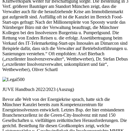
Kraftwerkspark weiter für Beschäftigung sorgte. Die Bestellung in 3
Verf. größerer Bauträger am Standort München zeigt, dass die
Verwalter auch für die heraufziehende Krise am Immobilienmarkt
gut aufgestellt sind. Auffällig oft ist die Kanzlei im Bereich Food-
Start-ups gefragt: Nach der Millionenpleite von Spoosty wurde das
Nürnberger Büro mit der Verwaltung beauftragt, die Münchner
Kollegen bei den Insolvenzen Burgerista u. Pumperlgsund. Die
Rettung von Enders Reisen u. die erfolgr. Assetübertragung beim
Verkauf des IT-Telemarketing-Start-ups Innosales an Dimarcon sind
Beispiele dafür, dass sich die Verwalter auf Betriebsfortführungen u.
Sanierungen verstehen.“ Oft empfohlen: Axel Bierbach
(„exzellenter Insolvenzverwalter“, Wettbewerber), Dr. Stefan Debus
(„exzellenter Insolvenzverwalter, unkompliziert und fair“,
Wettbewerber), Oliver Schartl
JUVE Handbuch 2022/2023 (Auszug)
Bevor alle Welt von der Energiekrise sprach, hatte sich die
Münchner Kanzlei bereits zum Kompetenzzentrum für
Energieinsolvenzen entwickelt. Letztes Bsp. der hier entstandenen
Branchenexzellenz ist die Green-City-Insolvenz mit rund 150
Gesellschaften u. vielfältigen zeitkritischen Herausforderungen. Die
gerichtl. Bestellung für diesen Großkomplex zeigt, welche
Leistungsstärke u. Geschwindigkeit die Insolvenzgerichte MHBK