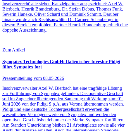
Insolvenzrecht' alle sieben Kanzleipartner ausgezeichnet: Axel W.
Bierbach, Henrik Brandenburg, Dr. Stefan Debus, Thomas Funk,
Severin Haneke, Oliver Schartl und Dominik Schmitt. Darüber
hinaus wurde auch Rechtsanwältin Dr. Carmen Schauberger in
diesem Bereich empfohlen. Partner Henrik Brandenburg erhielt eine
doppelte Auszeichnung.
Zum Artikel
Sympatex Technologies GmbH: Italienischer Investor Pidigi
führt Sympatex fort
Pressemitteilung vom
08.05.2026
Insolvenzverwalter Axel W. Bierbach hat eine tragfähige Lösung
zur Fortführung von Sympatex gefunden: Das operative Geschäft
soll im Zuge einer übertragenden Sanierung mit Wirkung zum 01.
Juni 2026 von der Pidigi S.p.A. aus Verona übernommen werden.
Pidigi und eine deutsche Tochtergesellschaft erwerben die
wesentlichen Vermögenswerte von Sympatex und wollen den
operativen Geschäftsbetrieb unter der Marke Sympatex fortführen.
Am Standort Unterföhring bleiben 21 Arbeitsplätze sowie alle vier
Ausbildungsplätze erhalten. Auch die internationalen Standorte