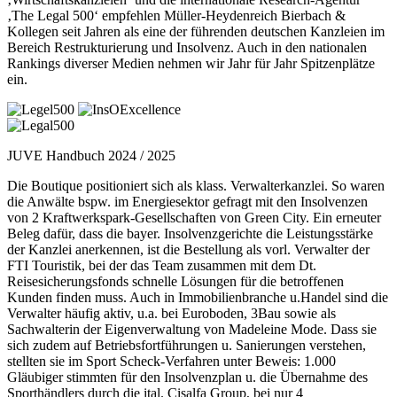
‚The Legal 500‘ empfehlen Müller-Heydenreich Bierbach &
Kollegen seit Jahren als eine der führenden deutschen Kanzleien im
Bereich Restrukturierung und Insolvenz. Auch in den nationalen
Rankings diverser Medien nehmen wir Jahr für Jahr Spitzenplätze
ein.
JUVE Handbuch 2024 / 2025
Die Boutique positioniert sich als klass. Verwalterkanzlei. So waren
die Anwälte bspw. im Energiesektor gefragt mit den Insolvenzen
von 2 Kraftwerkspark-Gesellschaften von Green City. Ein erneuter
Beleg dafür, dass die bayer. Insolvenzgerichte die Leistungsstärke
der Kanzlei anerkennen, ist die Bestellung als vorl. Verwalter der
FTI Touristik, bei der das Team zusammen mit dem Dt.
Reisesicherungsfonds schnelle Lösungen für die betroffenen
Kunden finden muss. Auch in Immobilienbranche u.Handel sind die
Verwalter häufig aktiv, u.a. bei Euroboden, 3Bau sowie als
Sachwalterin der Eigenverwaltung von Madeleine Mode. Dass sie
sich zudem auf Betriebsfortführungen u. Sanierungen verstehen,
stellten sie im Sport Scheck-Verfahren unter Beweis: 1.000
Gläubiger stimmten für den Insolvenzplan u. die Übernahme des
Sporthändlers durch die ital. Cisalfa Group, bei nur 4