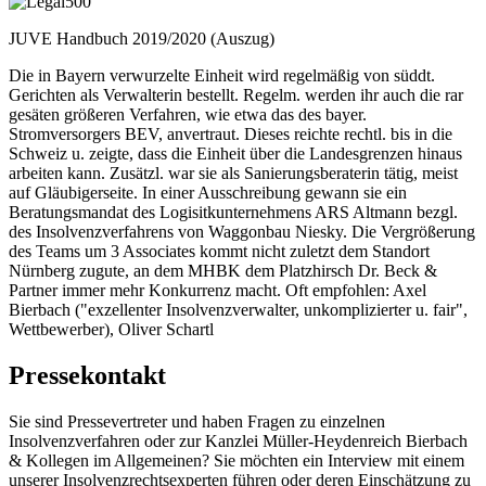
JUVE Handbuch 2019/2020 (Auszug)
Die in Bayern verwurzelte Einheit wird regelmäßig von süddt.
Gerichten als Verwalterin bestellt. Regelm. werden ihr auch die rar
gesäten größeren Verfahren, wie etwa das des bayer.
Stromversorgers BEV, anvertraut. Dieses reichte rechtl. bis in die
Schweiz u. zeigte, dass die Einheit über die Landesgrenzen hinaus
arbeiten kann. Zusätzl. war sie als Sanierungsberaterin tätig, meist
auf Gläubigerseite. In einer Ausschreibung gewann sie ein
Beratungsmandat des Logisitkunternehmens ARS Altmann bezgl.
des Insolvenzverfahrens von Waggonbau Niesky. Die Vergrößerung
des Teams um 3 Associates kommt nicht zuletzt dem Standort
Nürnberg zugute, an dem MHBK dem Platzhirsch Dr. Beck &
Partner immer mehr Konkurrenz macht. Oft empfohlen: Axel
Bierbach ("exzellenter Insolvenzverwalter, unkomplizierter u. fair",
Wettbewerber), Oliver Schartl
Pressekontakt
Sie sind Pressevertreter und haben Fragen zu einzelnen
Insolvenzverfahren oder zur Kanzlei Müller-Heydenreich Bierbach
& Kollegen im Allgemeinen? Sie möchten ein Interview mit einem
unserer Insolvenzrechtsexperten führen oder deren Einschätzung zu