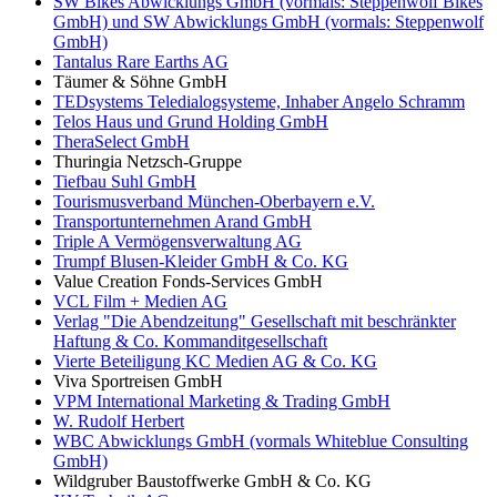
SW Bikes Abwicklungs GmbH (vormals: Steppenwolf Bikes
GmbH) und SW Abwicklungs GmbH (vormals: Steppenwolf
GmbH)
Tantalus Rare Earths AG
Täumer & Söhne GmbH
TEDsystems Teledialogsysteme, Inhaber Angelo Schramm
Telos Haus und Grund Holding GmbH
TheraSelect GmbH
Thuringia Netzsch-Gruppe
Tiefbau Suhl GmbH
Tourismusverband München-Oberbayern e.V.
Transportunternehmen Arand GmbH
Triple A Vermögensverwaltung AG
Trumpf Blusen-Kleider GmbH & Co. KG
Value Creation Fonds-Services GmbH
VCL Film + Medien AG
Verlag "Die Abendzeitung" Gesellschaft mit beschränkter
Haftung & Co. Kommanditgesellschaft
Vierte Beteiligung KC Medien AG & Co. KG
Viva Sportreisen GmbH
VPM International Marketing & Trading GmbH
W. Rudolf Herbert
WBC Abwicklungs GmbH (vormals Whiteblue Consulting
GmbH)
Wildgruber Baustoffwerke GmbH & Co. KG