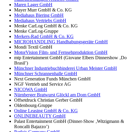
Maren Lager GmbH
Mayer Murr GmbH & Co. KG
Mediahaus Biering GmbH
Mediahaus Vertriebs GmbH
Menke CarLog GmbH & Co. KG
Menke CarLog-Gruppe
Merkers-Rad GmbH & Co. KG
MICROHANDLING Handhabungsgeräte GmbH
Mondi Textil GmbH
MotorVision Film- und Fernsehproduktion GmbH
mtp Entertainment GmbH (Giovane Elbers Dinnershow ‚Do
Brasil’)
Münchner Industriebuchbinderei Urban Meister GmbH
Münchner Schrannenhalle GmbH
Next Generation Funds München GmbH
NGF Vertrieb und Service AG
NICOWA GmbH
Nürnberger Bratwurst Glöckl am Dom GmbH
Offsetdruck Christian Gerber GmbH
Oldenbourg-Gruppe
Online Leasing GmbH & Co. KG
ONLINEBEAUTY GmbH
Palast Entertainment GmbH (Dinner-Show ‚Witzigmann &
Roncalli Bajazzo’)
Parfois Germany GmbH