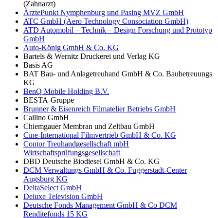
(Zahnarzt)
ÄrztePunkt Nymphenburg und Pasing MVZ GmbH
ATC GmbH (Aero Technology Consociation GmbH)
ATD Automobil – Technik – Design Forschung und Prototyp
GmbH
Auto-König GmbH & Co. KG
Bartels & Wernitz Druckerei und Verlag KG
Basis AG
BAT Bau- und Anlagetreuhand GmbH & Co. Baubetreuungs
KG
BenQ Mobile Holding B.V.
BESTA-Gruppe
Brunner & Eisenreich Filmatelier Betriebs GmbH
Callino GmbH
Chiemgauer Membran und Zeltbau GmbH
Cine-International Filmvertrieb GmbH & Co. KG
Contor Treuhandgesellschaft mbH
Wirtschaftsprüfungsgesellschaft
DBD Deutsche Biodiesel GmbH & Co. KG
DCM Verwaltungs GmbH & Co. Fuggerstadt-Center
Augsburg KG
DeltaSelect GmbH
Deluxe Television GmbH
Deutsche Fonds Management GmbH & Co DCM
Renditefonds 15 KG