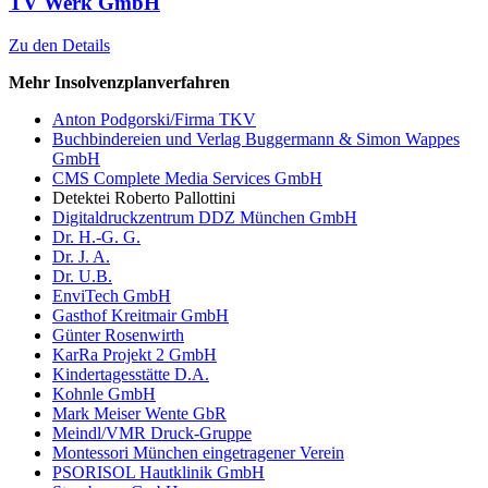
TV Werk GmbH
Zu den Details
Mehr Insolvenzplanverfahren
Anton Podgorski/Firma TKV
Buchbindereien und Verlag Buggermann & Simon Wappes
GmbH
CMS Complete Media Services GmbH
Detektei Roberto Pallottini
Digitaldruckzentrum DDZ München GmbH
Dr. H.-G. G.
Dr. J. A.
Dr. U.B.
EnviTech GmbH
Gasthof Kreitmair GmbH
Günter Rosenwirth
KarRa Projekt 2 GmbH
Kindertagesstätte D.A.
Kohnle GmbH
Mark Meiser Wente GbR
Meindl/VMR Druck-Gruppe
Montessori München eingetragener Verein
PSORISOL Hautklinik GmbH