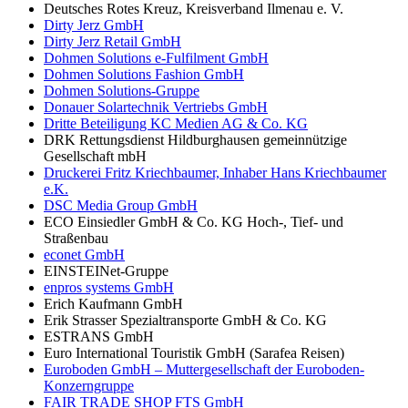
Deutsches Rotes Kreuz, Kreisverband Ilmenau e. V.
Dirty Jerz GmbH
Dirty Jerz Retail GmbH
Dohmen Solutions e-Fulfilment GmbH
Dohmen Solutions Fashion GmbH
Dohmen Solutions-Gruppe
Donauer Solartechnik Vertriebs GmbH
Dritte Beteiligung KC Medien AG & Co. KG
DRK Rettungsdienst Hildburghausen gemeinnützige
Gesellschaft mbH
Druckerei Fritz Kriechbaumer, Inhaber Hans Kriechbaumer
e.K.
DSC Media Group GmbH
ECO Einsiedler GmbH & Co. KG Hoch-, Tief- und
Straßenbau
econet GmbH
EINSTEINet-Gruppe
enpros systems GmbH
Erich Kaufmann GmbH
Erik Strasser Spezialtransporte GmbH & Co. KG
ESTRANS GmbH
Euro International Touristik GmbH (Sarafea Reisen)
Euroboden GmbH – Muttergesellschaft der Euroboden-
Konzerngruppe
FAIR TRADE SHOP FTS GmbH