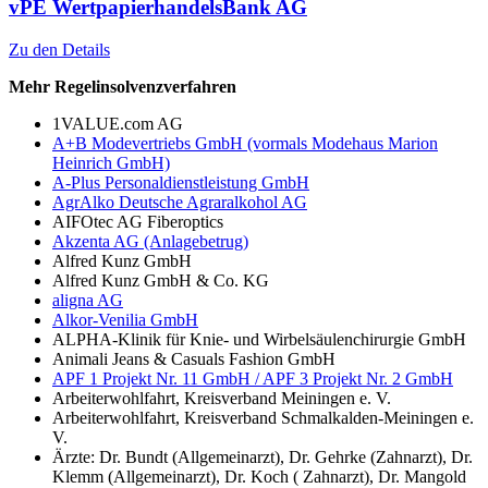
vPE WertpapierhandelsBank AG
Zu den Details
Mehr Regelinsolvenzverfahren
1VALUE.com AG
A+B Modevertriebs GmbH (vormals Modehaus Marion
Heinrich GmbH)
A-Plus Personaldienstleistung GmbH
AgrAlko Deutsche Agraralkohol AG
AIFOtec AG Fiberoptics
Akzenta AG (Anlagebetrug)
Alfred Kunz GmbH
Alfred Kunz GmbH & Co. KG
aligna AG
Alkor-Venilia GmbH
ALPHA-Klinik für Knie- und Wirbelsäulenchirurgie GmbH
Animali Jeans & Casuals Fashion GmbH
APF 1 Projekt Nr. 11 GmbH / APF 3 Projekt Nr. 2 GmbH
Arbeiterwohlfahrt, Kreisverband Meiningen e. V.
Arbeiterwohlfahrt, Kreisverband Schmalkalden-Meiningen e.
V.
Ärzte: Dr. Bundt (Allgemeinarzt), Dr. Gehrke (Zahnarzt), Dr.
Klemm (Allgemeinarzt), Dr. Koch ( Zahnarzt), Dr. Mangold