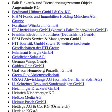
Falk Einkaufs- und Dienstleistungszentrum Objekt
Angermünde KG
Ferdinand Hübner GmbH & Co. KG
FIHM Fonds und Immobilien Holding München AG -
Gruppe
Forsthaus Wörnbrunn GmbH
FP Abwicklungs GmbH (vormals Falza Paperworks GmbH)
Franklin Electronic Publishers (Deutschland) GmbH
FSM Fonds Service & Management GmbH
FTI Touristik GmbH sowie 10 weitere insolvente
Gesellschaften der FTI Group
Fulminant Energie GmbH
Gehrlicher Solar AG
German Wings GmbH
Golden Gate GmbH
Graf von Henneberg Porzellan GmbH
Green City Aktiengesellschaft
GSAG Abwicklungs AG (vormals Gehrlicher Solar AG)
H. Schreiner Test- und Sonderanlagen GmbH
Heichlinger Druckerei GmbH
Heinrich Niederberger KG
Helkon Media AG
Helmut Posch GmbH
Hettlage AG & Co. KG (Österreich)
Hettlage KG aA