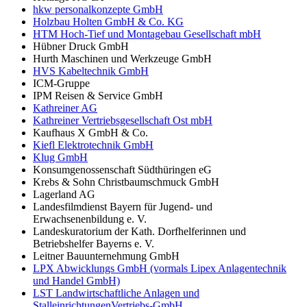
hkw personalkonzepte GmbH
Holzbau Holten GmbH & Co. KG
HTM Hoch-Tief und Montagebau Gesellschaft mbH
Hübner Druck GmbH
Hurth Maschinen und Werkzeuge GmbH
HVS Kabeltechnik GmbH
ICM-Gruppe
IPM Reisen & Service GmbH
Kathreiner AG
Kathreiner Vertriebsgesellschaft Ost mbH
Kaufhaus X GmbH & Co.
Kiefl Elektrotechnik GmbH
Klug GmbH
Konsumgenossenschaft Südthüringen eG
Krebs & Sohn Christbaumschmuck GmbH
Lagerland AG
Landesfilmdienst Bayern für Jugend- und
Erwachsenenbildung e. V.
Landeskuratorium der Kath. Dorfhelferinnen und
Betriebshelfer Bayerns e. V.
Leitner Bauunternehmung GmbH
LPX Abwicklungs GmbH (vormals Lipex Anlagentechnik
und Handel GmbH)
LST Landwirtschaftliche Anlagen und
StalleinrichtungenVertriebs-GmbH